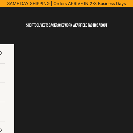
SAME DAY SHIPPING
| Orders ARRIVE IN 2-3 Business Days
Shop
Tool Vests
Backpacks
Work Wear
Field Tactics
About